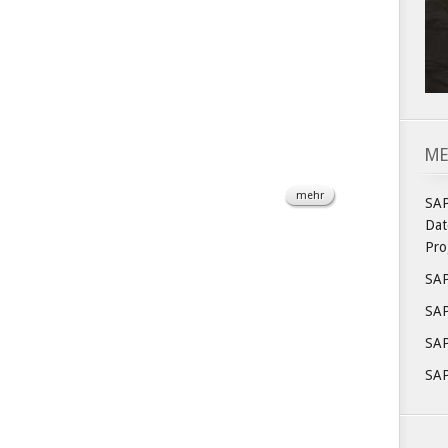
ME
mehr
SA
Dat
Pro
SA
SAP
SAP
SAP